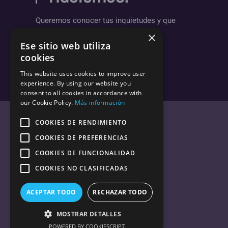
Queremos conocer tus inquietudes y que
sepas un poco más sobre nosotros.
×
Ese sitio web utiliza
Deja un mensaje
cookies
This website uses cookies to improve user
experience. By using our website you
consent to all cookies in accordance with
our Cookie Policy.
Más información
COOKIES DE RENDIMIENTO
COOKIES DE PREFERENCIAS
COOKIES DE FUNCIONALIDAD
Política de Privacidad.
COOKIES NO CLASIFICADAS
Descargo de responsabilidad
Enlaces de afiliados
ACEPTAR TODO
RECHAZAR TODO
MOSTRAR DETALLES
POWERED BY COOKIESCRIPT