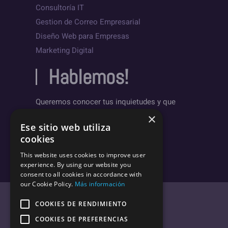
Consultoría IT
Gestion de Correo Empresarial
Diseño Web para Empresas
Marketing Digital
Hablemos!
Queremos conocer tus inquietudes y que
sepas un poco más sobre nosotros.
×
Ese sitio web utiliza
Deja un mensaje
cookies
This website uses cookies to improve user
experience. By using our website you
consent to all cookies in accordance with
our Cookie Policy.
Más información
COOKIES DE RENDIMIENTO
COOKIES DE PREFERENCIAS