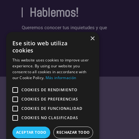
Hablemos!
Queremos conocer tus inquietudes y que
sepas un poco más sobre nosotros.
×
Ese sitio web utiliza
Deja un mensaje
cookies
This website uses cookies to improve user
experience. By using our website you
consent to all cookies in accordance with
our Cookie Policy.
Más información
COOKIES DE RENDIMIENTO
COOKIES DE PREFERENCIAS
COOKIES DE FUNCIONALIDAD
Política de Privacidad.
COOKIES NO CLASIFICADAS
Descargo de responsabilidad
Enlaces de afiliados
ACEPTAR TODO
RECHAZAR TODO